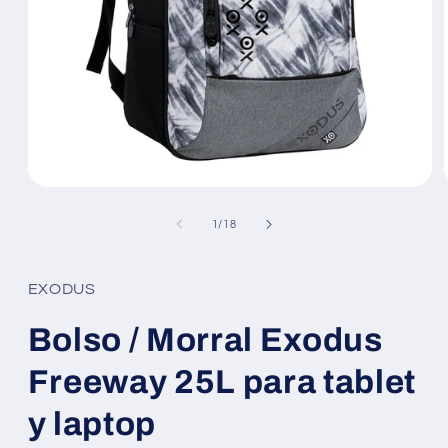
Abrir
elemento
multimedia
de
1
/
18
1
en
una
ventana
EXODUS
modal
Bolso / Morral Exodus
Freeway 25L para tablet
y laptop