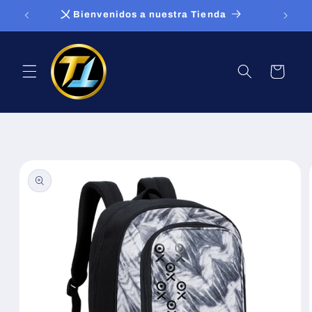
Ir
〤 Bienvenidos a nuestra Tienda
directamente
al contenido
Carrito
Ir
directamente
a la
información
del producto