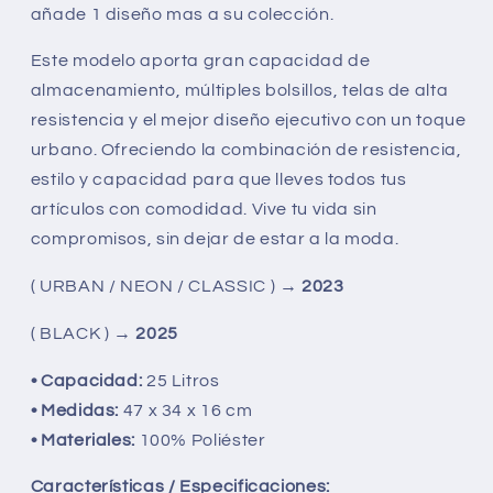
y
y
añade 1 diseño mas a su colección.
laptop
laptop
Este modelo aporta gran capacidad de
almacenamiento, múltiples bolsillos, telas de alta
resistencia y el mejor diseño ejecutivo con un toque
urbano. Ofreciendo la combinación de resistencia,
estilo y capacidad para que lleves todos tus
artículos con comodidad. Vive tu vida sin
compromisos, sin dejar de estar a la moda.
( URBAN / NEON / CLASSIC ) →
2023
( BLACK ) →
2025
• Capacidad:
25 Litros
• Medidas:
47 x 34 x 16 cm
• Materiales:
100% Poliéster
Características / Especificaciones: