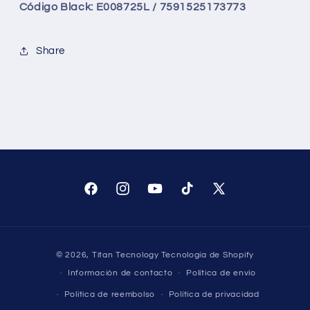
Código Black: E008725L / 7591525173773
Share
Facebook
Instagram
YouTube
TikTok
X
(Twitter)
Formas
© 2026,
Titan Tecnology
Tecnología de Shopify
de
Información de contacto
Política de envío
pago
Política de reembolso
Política de privacidad