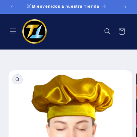
Ir
〤 Bienvenidos a nuestra Tienda
directamente
al contenido
Carrito
Ir
directamente
a la
información
del producto