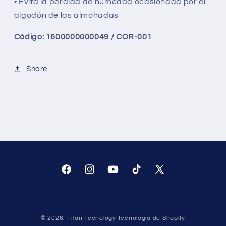
• Evita la pérdida de humedad ocasionada por el
algodón de las almohadas
Código: 1600000000049 / COR-001
Share
Facebook
Instagram
YouTube
TikTok
X
(Twitter)
Formas
© 2026,
Titan Tecnology
Tecnología de Shopify
de