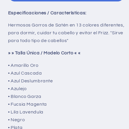
Satén
Satén
para
para
Especificaciones / Características:
dormir
dormir
y
y
Hermosos Gorros de Satén en 13 colores diferentes,
evitar
evitar
para dormir, cuidar tu cabello y evitar el Frizz. "Sirve
el
el
frizz
frizz
para todo tipo de cabellos"
-
-
Corto
Corto
» » Talla Única / Modelo Corto « «
• Amarillo Oro
• Azul Cascada
• Azul Deslumbrante
• Azulejo
• Blanco Garza
• Fucsia Magenta
• Lila Lavendula
• Negro
• Plata