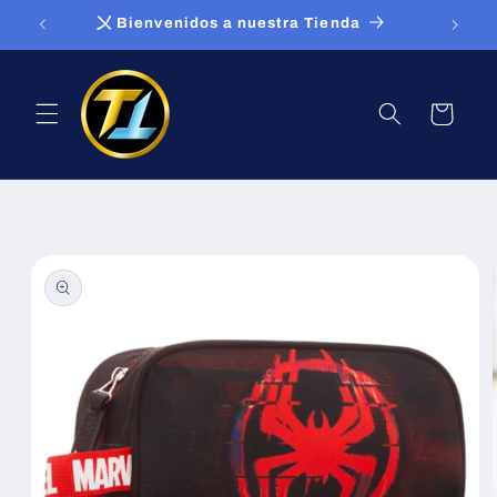
Ir
〤 Bienvenidos a nuestra Tienda
directamente
al contenido
Carrito
Ir
directamente
a la
información
del producto