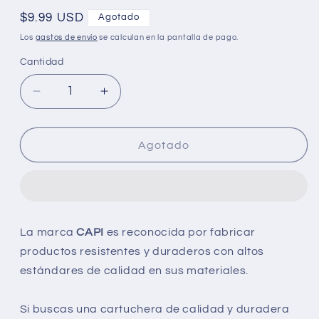
Precio
$9.99 USD
Agotado
habitual
Los
gastos de envío
se calculan en la pantalla de pago.
Cantidad
Reducir
Aumentar
cantidad
cantidad
para
para
Cartuchera
Cartuchera
Agotado
Rectangular
Rectangular
Spider-
Spider-
Man
Man
Holographic
Holographic
Marvel
Marvel
La marca
CAPI
es reconocida por fabricar
Capi
Capi
productos resistentes y duraderos con altos
estándares de calidad en sus materiales.
Si buscas una cartuchera de calidad y duradera