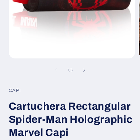
Abrir
elemento
multimedia
de
1
/
3
1
en
una
ventana
CAPI
modal
Cartuchera Rectangular
Spider-Man Holographic
Marvel Capi