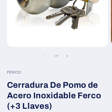
Abrir
elemento
multimedia
de
1
/
7
1
en
una
ventana
FERCO
modal
Cerradura De Pomo de
Acero Inoxidable Ferco
(+3 Llaves)