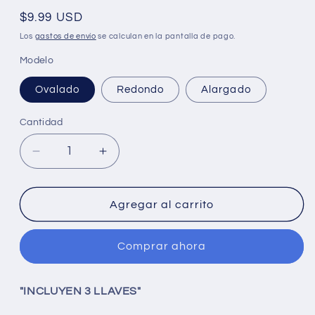
Precio
$9.99 USD
habitual
Los
gastos de envío
se calculan en la pantalla de pago.
Modelo
Ovalado
Redondo
Alargado
Cantidad
Reducir
Aumentar
cantidad
cantidad
para
para
Cerradura
Cerradura
Agregar al carrito
De
De
Pomo
Pomo
Comprar ahora
de
de
Acero
Acero
Inoxidable
Inoxidable
"INCLUYEN 3 LLAVES"
Ferco
Ferco
(+3
(+3