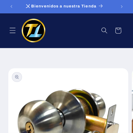
Ir
〤 Bienvenidos a nuestra Tienda
directamente
al contenido
Carrito
Ir
directamente
a la
información
del producto